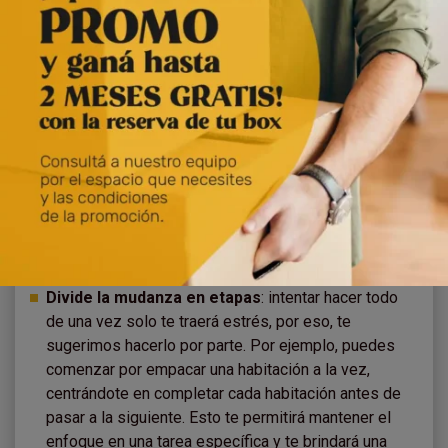
7. Tómalo con calma
Cuando te enfrentas a una mudanza, es esencial que te
tomes el proceso con calma. Por eso, aquí te dejamos
algunos puntos a tener en cuenta para que puedas
transitar este periodo con la mayor tranquilidad posible:
Planifica con anticipación
: como dijimos al
principio, una planificación adecuada te ayudará a
saber qué hacer en cada momento de la mudanza.
Esto te dará una sensación de control y te ahorrará
mucho tiempo y disgustos.
Divide la mudanza en etapas
: intentar hacer todo
de una vez solo te traerá estrés, por eso, te
sugerimos hacerlo por parte. Por ejemplo, puedes
comenzar por empacar una habitación a la vez,
centrándote en completar cada habitación antes de
pasar a la siguiente. Esto te permitirá mantener el
enfoque en una tarea específica y te brindará una