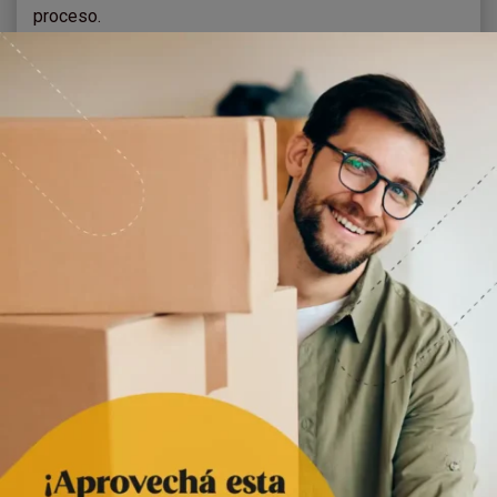
proceso.
Desde
Simple Box
podemos ayudarte con todos los
aspectos de la mudanza. Tenemos un servicio de flete
para trasladar tus muebles y asegurarte de que lleguen
a su destino sanos y salvos.
Por otro lado, también tenemos cajas especiales para
la ocasión, que serán muy útiles para resguardar todas
tus pertenencias. Asimismo, contamos con boxes de
alquiler para que puedas depositar los muebles y
cosas que no utilices con frecuencia, o que no tengan
lugar en tu nuevo hogar.
Para saber todo lo que podemos hacer por ti,
¡contáctanos!