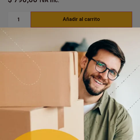
IVA inc.
Añadir al carrito
«La elección preferida en la industria del self-
storage. Un candado de alta seguridad diseñado
para una resistencia superior a un precio
inteligente.»
Cuerpo de Acero macizo
(TODO CLIMA)
Mecanismo Anti-Ganzua
Base Protectora Anti-Rayones
Incluye 2 Llaves
GARANTÍA DE POR VIDA