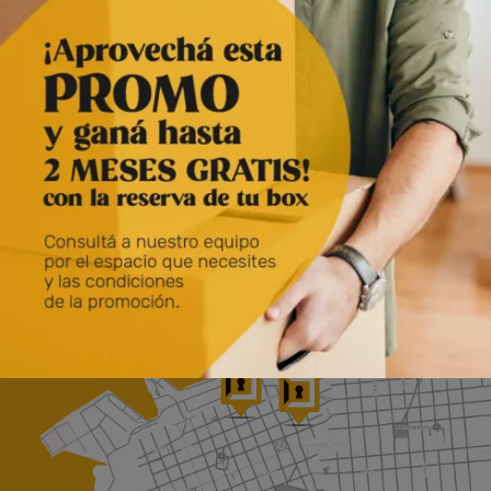
Ideal para asegurar tu unidad de self storage, depósitos,
rejas o puertas de garaje.
Material
Acero Laminado
Diametro
40 mm
LLaves
2 Llaves con protección