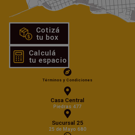
Cotizá
tu box
Calculá
Cotizar
tu espacio
Calcular
Términos y Condiciones
Casa Central
Piedras 477
Sucursal 25
25 de Mayo 680