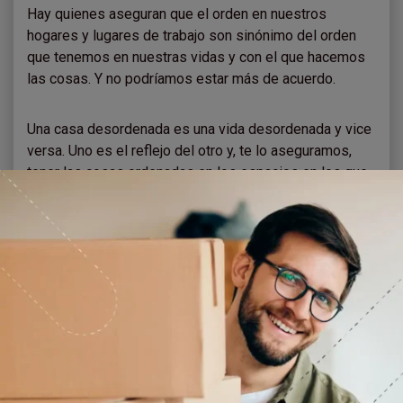
Hay quienes aseguran que el orden en nuestros
hogares y lugares de trabajo son sinónimo del orden
que tenemos en nuestras vidas y con el que hacemos
las cosas. Y no podríamos estar más de acuerdo.
Una casa desordenada es una vida desordenada y vice
versa. Uno es el reflejo del otro y, te lo aseguramos,
tener las cosas ordenadas en los espacios en los que
habitamos influye enormemente en la forma en la que
nos sentimos. Aunque no quieras reconocerlo.
Así que si estás pensando en ponerte las pilas y
reordenar tu vida, empezar por ordenar la casa es una
muy pero muy buena idea. Y, si tal es el caso, otra muy
buena idea es alquilar un box en donde guardar todas
esas cosas que descubriste que en realidad están
provocando un desorden en tu casa, pero que aún son
útiles y no querés desechar.