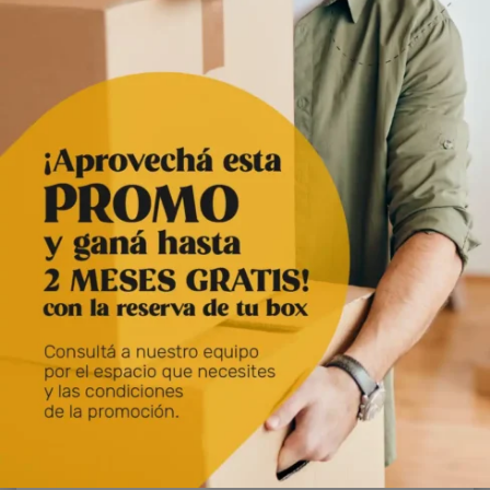
5. Tenés visitas temporales
Puede ser, por ejemplo, amigas, amigos o la familia de
tu pareja que viene desde el interior o el exterior del
país; un compañero de trabajo que, por un problema en
la relación, va a estar quedándose unos días en tu casa
o simplemente vienen tus hijas o hijos a pasar un fin de
semana en el hogar.
El problema es que a último momento caes en la
cuenta de que no va a dar el espacio para improvisar
una habitación con la privacidad y comodidad que
realmente se merecen. ¿Qué podrás hacer?
Exacto. Alquilar un depósito de autoalmacenaje en
donde poner todas esas cosas que tanto espacio
están ocupando en el cuarto de invitados.