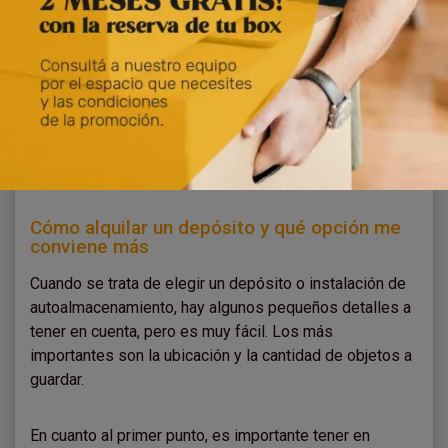
Otro hipotético caso en el que alquilar un depósito de
autoalmacenaje puede ser muy útil es cuando estamos
haciendo remodelaciones, ya sea en la casa o el
trabajo. Ya sea para cambiar un tapizado, pintar o
ampliar una habitación. Contando con un depósito de
self-storage podrás guardar todas tus posesiones
hasta que termine el proceso.
Cómo alquilar un depósito y qué opción me
conviene más
Cuando se trata de elegir un depósito o instalación de
autoalmacenamiento, hay algunos pequeños detalles a
tener en cuenta, pero es muy fácil. Los más
importantes son la ubicación y la cantidad de objetos a
guardar.
En cuanto al primer punto, es importante tener en