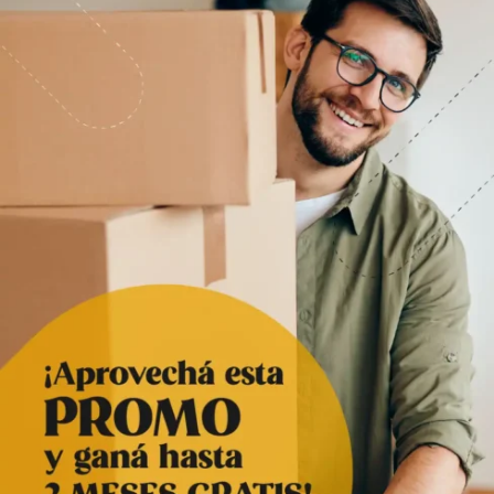
casa porque hace mucho que ocupan demasiado
espacio en vano a excesos de inventario que no
utilizás todos los días y que es mejor retirar de la
empresa. Al alquilar un depósito de autoalmacenaje
podrás reorganizar las cosas, guardarlas en un lugar
bien seguro e ir a retirarlas cuando sea necesario.
Hacer espacio para visitas temporales
Supongamos, por ejemplo, que un familiar o amigo de
la familia se va a estar alojando temporalmente en
nuestro hogar, pero no tenemos suficiente espacio en
ese momento. Una vez más, contar con un depósito de
autoalmacenamiento te permitirá guardar muebles,
electrodomésticos o cualquier otro objeto que te
permita liberar espacio en casa como para acondicionar
una habitación para visitas y salir del paso.
Guardar objetos durante remodelaciones