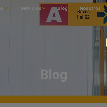
os
Servicios
Blog
Nosotros
Blog
Depósit
Nosotro