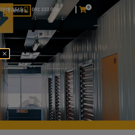
0
2915 1515
092 333 025
Tienda
os
Servicios
Blog
s
Tienda