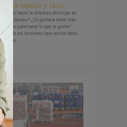
casa rápido y fácil
¿Cómo hacer la limpieza del hogar en
poco tiempo? ¿Te gustaría tener más
tiempo para hacer lo que te gusta?
Una de las lecciones que nos ha dado
la vida...