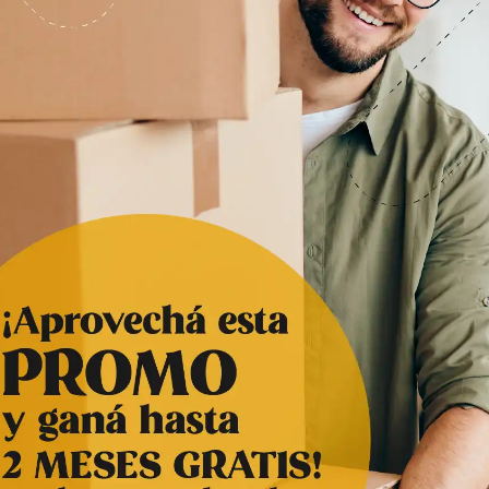
mudanza
¿Cómo planificar una mudanza para
que todo sea más fácil? Todos
sabemos lo difícil que es preparar
una mudanza. Definir dónde ubicar los
muebles, asegurar el traslado, cuidar
que todo...