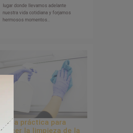
lugar donde llevamos adelante
nuestra vida cotidiana y forjamos
hermosos momentos...
Guía práctica para
hacer la limpieza de la