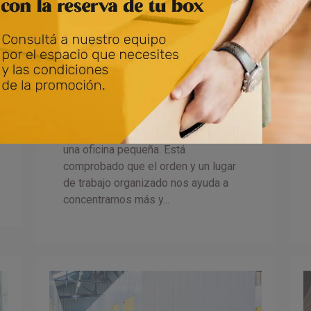
7 formas de ahorrar
espacio en una oficina
pequeña
Como seguro imaginas, existen
muchas formas de ahorrar espacio en
una oficina pequeña. Está
comprobado que el orden y un lugar
de trabajo organizado nos ayuda a
concentrarnos más y...