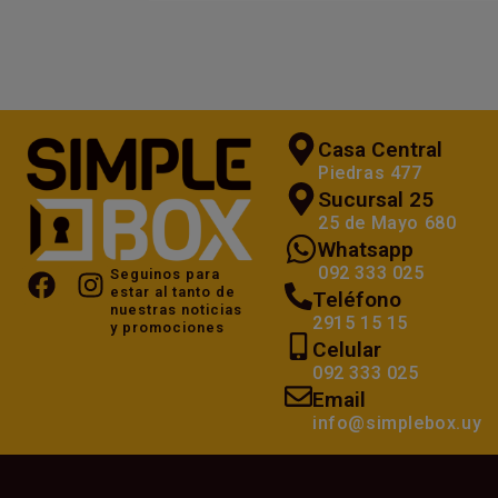
Cómo ganar espacio y
ordenar tu casa sin
desprenderte de tus
cosas
El self-storage está en auge. Y cada
vez más personas recurren al alquiler
de depósitos, unidades de auto-
almacenamiento para guardar
pertenencias y objetos adicionales
para los que ya no hay...