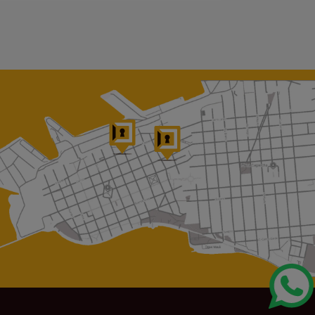
Alquiler de depósitos:
¿Qué es y cómo puede
ayudarte?
El alquiler de depósitos sigue
consolidándose en todo el mundo
como uno de los servicios más
eficaces al momento de resolver
problemas de espacio y almacenaje,
tanto para tu hogar...