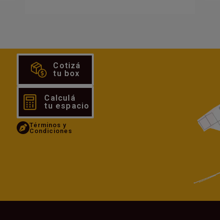
7 formas en las que
alquilar un depósito
mejorará tu vida
Aunque a simple vista quizá se nos
pueda escapar, lo cierto es que,
además de contar con un espacio
extra, seguro y flexible, el alquiler de
un self-storage o depósito...